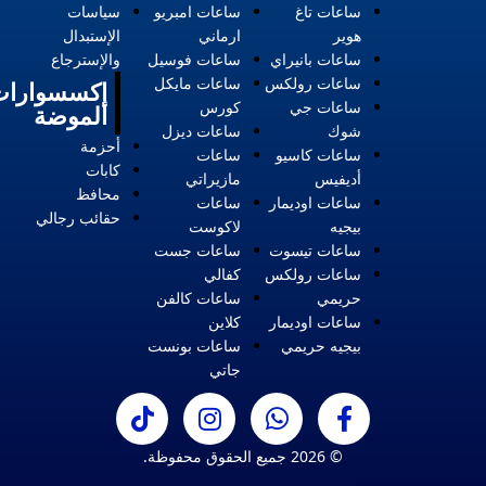
ساعات تاغ
ساعات امبريو
سياسات
هوير
ارماني
الإستبدال
ساعات بانيراي
ساعات فوسيل
والإسترجاع
ساعات رولكس
ساعات مايكل
إكسسوارات
ساعات جي
كورس
الموضة
شوك
ساعات ديزل
أحزمة
ساعات كاسيو
ساعات
كابات
أديفيس
مازيراتي
محافظ
ساعات اوديمار
ساعات
حقائب رجالي
بيجيه
لاكوست
ساعات تيسوت
ساعات جست
ساعات رولكس
كفالي
حريمي
ساعات كالفن
ساعات اوديمار
كلاين
بيجيه حريمي
ساعات بونست
جاتي
© 2026 جميع الحقوق محفوظة.