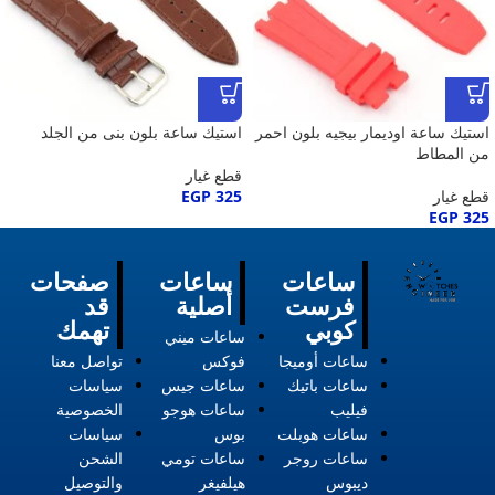
استيك ساعة اوديمار بيجيه بلون احمر
استيك ساعة بلون بنى من الجلد
من المطاط
قطع غيار
قطع غيار
325
EGP
EGP
325
ساعات
ساعات
صفحات
فرست
أصلية
قد
كوبي
تهمك
ساعات ميني
ساعات أوميجا
فوكس
تواصل معنا
ساعات باتيك
ساعات جيس
سياسات
فيليب
ساعات هوجو
الخصوصية
ساعات هوبلت
بوس
سياسات
ساعات روجر
ساعات تومي
الشحن
ديبوس
هيلفيغر
والتوصيل