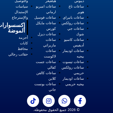
ديبوس
هيلفيغر
والتوصيل
ساعات تاغ
ساعات امبريو
سياسات
هوير
ارماني
الإستبدال
ساعات بانيراي
ساعات فوسيل
والإسترجاع
ساعات رولكس
ساعات مايكل
إكسسوارات
ساعات جي
كورس
الموضة
شوك
ساعات ديزل
أحزمة
ساعات كاسيو
ساعات
كابات
أديفيس
مازيراتي
محافظ
ساعات اوديمار
ساعات
حقائب رجالي
بيجيه
لاكوست
ساعات تيسوت
ساعات جست
ساعات رولكس
كفالي
حريمي
ساعات كالفن
ساعات اوديمار
كلاين
بيجيه حريمي
ساعات بونست
جاتي
© 2026 جميع الحقوق محفوظة.