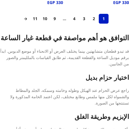
EGP
330
EGP
330
→
11
10
9
…
4
3
2
1
التوافق هو أهم مواصفة في قطعة غيار الساعة
قد تبدو قطعتان متشابهتين بينما يختلف العرض أو الانحناء أو موضع الدبوس. ابدأ
برقم موديل الساعة والقطعة القديمة، ثم طابق القياسات بالملليمتر والصور
من الجانبين.
اختيار حزام بديل
راجع عرض الحزام عند الهيكل وطوله وخامته وسمكه. الجلد والمطاط
والشمواه لكل منها ملمس وطابع مختلف، لكن اعتمد الخامة المذكورة ولا
تستنتجها من الصورة.
الإبزيم وطريقة الغلق