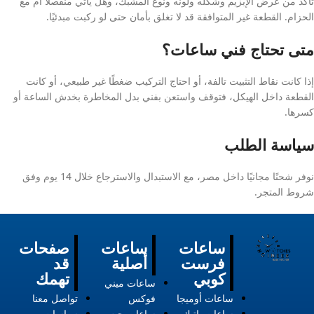
تأكد من عرض الإبزيم وشكله ولونه ونوع المشبك، وهل يأتي منفصلًا أم مع
الحزام. القطعة غير المتوافقة قد لا تغلق بأمان حتى لو ركبت مبدئيًا.
متى تحتاج فني ساعات؟
إذا كانت نقاط التثبيت تالفة، أو احتاج التركيب ضغطًا غير طبيعي، أو كانت
القطعة داخل الهيكل، فتوقف واستعن بفني بدل المخاطرة بخدش الساعة أو
كسرها.
سياسة الطلب
نوفر شحنًا مجانيًا داخل مصر، مع الاستبدال والاسترجاع خلال 14 يوم وفق
شروط المتجر.
ساعات
ساعات
صفحات
فرست
أصلية
قد
كوبي
تهمك
ساعات ميني
ساعات أوميجا
فوكس
تواصل معنا
ساعات باتيك
ساعات جيس
سياسات