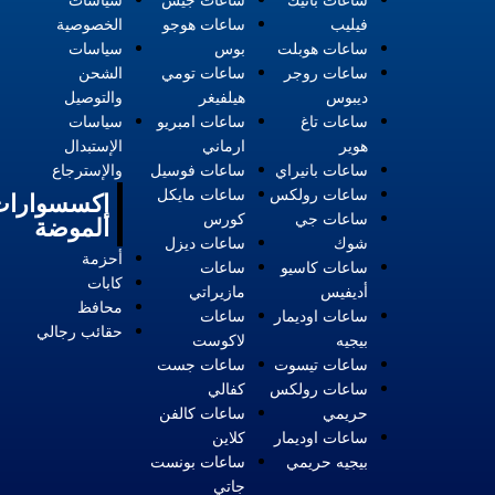
فيليب
ساعات هوجو
الخصوصية
ساعات هوبلت
بوس
سياسات
ساعات روجر
ساعات تومي
الشحن
ديبوس
هيلفيغر
والتوصيل
ساعات تاغ
ساعات امبريو
سياسات
هوير
ارماني
الإستبدال
ساعات بانيراي
ساعات فوسيل
والإسترجاع
ساعات رولكس
ساعات مايكل
إكسسوارات
ساعات جي
كورس
الموضة
شوك
ساعات ديزل
أحزمة
ساعات كاسيو
ساعات
كابات
أديفيس
مازيراتي
محافظ
ساعات اوديمار
ساعات
حقائب رجالي
بيجيه
لاكوست
ساعات تيسوت
ساعات جست
ساعات رولكس
كفالي
حريمي
ساعات كالفن
ساعات اوديمار
كلاين
بيجيه حريمي
ساعات بونست
جاتي