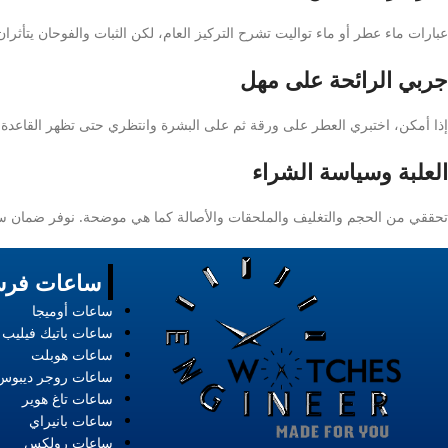
عبارات ماء عطر أو ماء تواليت تشرح التركيز العام، لكن الثبات والفوحان يتأثران
جربي الرائحة على مهل
إذا أمكن، اختبري العطر على ورقة ثم على البشرة وانتظري حتى تظهر القاعدة
العلبة وسياسة الشراء
تحققي من الحجم والتغليف والملحقات والأصالة كما هي موضحة. نوفر ضمان سنتين ضد عيوب
ساعات فرس
ساعات أوميجا
ساعات باتيك فيليب
ساعات هوبلت
ساعات روجر ديبوس
ساعات تاغ هوير
ساعات بانيراي
ساعات رولكس