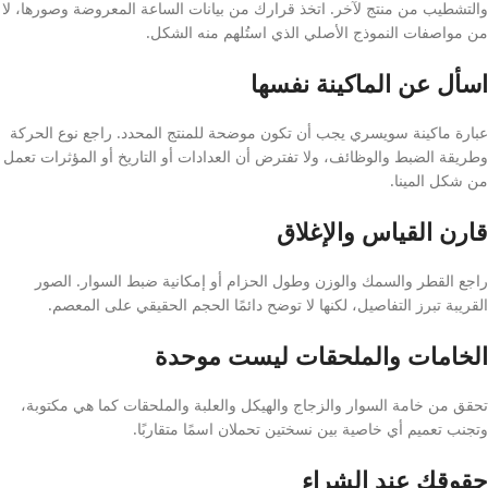
والتشطيب من منتج لآخر. اتخذ قرارك من بيانات الساعة المعروضة وصورها، لا
من مواصفات النموذج الأصلي الذي استُلهم منه الشكل.
اسأل عن الماكينة نفسها
عبارة ماكينة سويسري يجب أن تكون موضحة للمنتج المحدد. راجع نوع الحركة
وطريقة الضبط والوظائف، ولا تفترض أن العدادات أو التاريخ أو المؤثرات تعمل
من شكل المينا.
قارن القياس والإغلاق
راجع القطر والسمك والوزن وطول الحزام أو إمكانية ضبط السوار. الصور
القريبة تبرز التفاصيل، لكنها لا توضح دائمًا الحجم الحقيقي على المعصم.
الخامات والملحقات ليست موحدة
تحقق من خامة السوار والزجاج والهيكل والعلبة والملحقات كما هي مكتوبة،
وتجنب تعميم أي خاصية بين نسختين تحملان اسمًا متقاربًا.
حقوقك عند الشراء