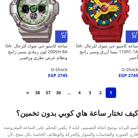
ساعة كاسيو جي شوك للرجال GA-
ساعة كاسيو جي شوك للرجال GA-
110FC-1A بمينا أزرق وسير راتنج
200SH-8A لون رمادي بسير راتنج
أحمر
ونظام عرض نظري ورقمي
G-Shock
G-Shock
EGP
2745
EGP
2745
→
38
37
36
…
4
3
2
1
كيف تختار ساعة هاي كوبي بدون تخمين؟
اسم البراند يوضح اتجاه التصميم، لكنه لا يكفي للحكم على الساعة المعروضة.
قارن الصورة والقياسات والسوار والحركة والوظائف الخاصة بكل منتج، لأن