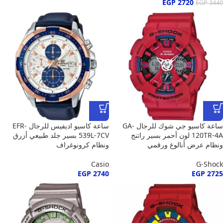
EGP
2720
EGP
3440
ساعة كاسيو جي شوك للرجال GA-
ساعة كاسيو اديفيس للرجال EFR-
120TR-4A لون أحمر بسير راتنج
539L-7CV بسير جلد طبيعي أزرق
ونظام عرض أنالوغ ورقمي
ونظام كرونوغراف
Casio
G-Shock
EGP
2740
EGP
2725