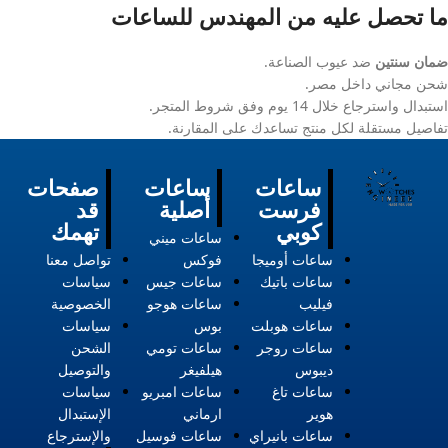
ما تحصل عليه من المهندس للساعات
ضمان سنتين
ضد عيوب الصناعة.
شحن مجاني داخل مصر.
استبدال واسترجاع خلال 14 يوم وفق شروط المتجر.
تفاصيل مستقلة لكل منتج تساعدك على المقارنة.
ساعات
ساعات
صفحات
فرست
أصلية
قد
كوبي
تهمك
ساعات ميني
ساعات أوميجا
فوكس
تواصل معنا
ساعات باتيك
ساعات جيس
سياسات
فيليب
ساعات هوجو
الخصوصية
ساعات هوبلت
بوس
سياسات
ساعات روجر
ساعات تومي
الشحن
ديبوس
هيلفيغر
والتوصيل
ساعات تاغ
ساعات امبريو
سياسات
هوير
ارماني
الإستبدال
ساعات بانيراي
ساعات فوسيل
والإسترجاع