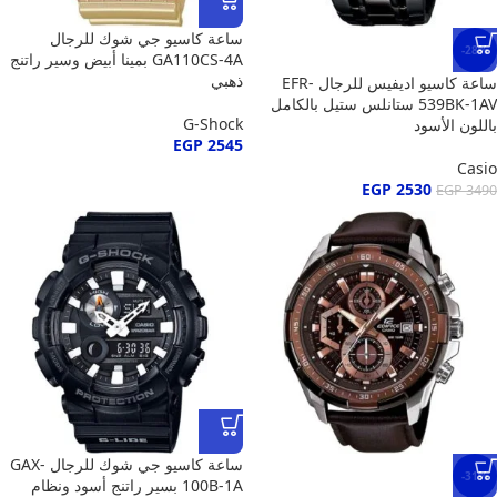
ساعة كاسيو جي شوك للرجال
-28%
GA110CS-4A بمينا أبيض وسير راتنج
ذهبي
ساعة كاسيو اديفيس للرجال EFR-
539BK-1AV ستانلس ستيل بالكامل
G-Shock
باللون الأسود
EGP
2545
Casio
EGP
2530
EGP
3490
ساعة كاسيو جي شوك للرجال GAX-
-31%
100B-1A بسير راتنج أسود ونظام