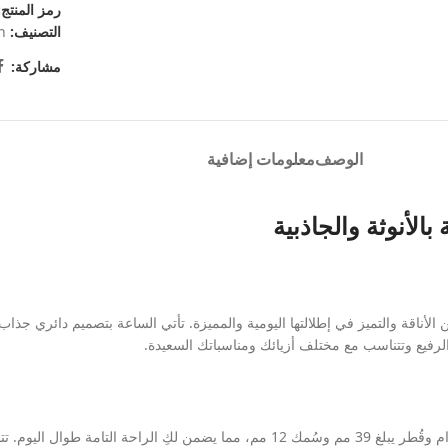
رمز المنتج
التصنيف:
n
مشاركة:
الوصف
معلومات إضافية
الأنوثة والجاذبية
أناقة والتميز في إطلالتها اليومية والمميزة. تأتي الساعة بتصميم دائري جذاب 
فيع وتتناسب مع مختلف أزيائك ومناسباتك السعيدة.
تقدم لكِ هذه الساعة تجربة استخدام ممتازة بفضل هيكلها المتزن بوزن 100 جرام وقُطر يبلغ 39 مم 