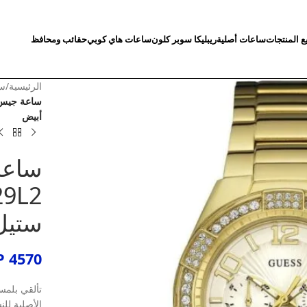
ع المنتجات
ساعات أصلية
ريبليكا سوبر كلون
ساعات هاي كوبي
حقائب ومحافظ
الرئيسية
/
سا
أبيض
ساعة
ستيل 
P
4570
تألقي بلمس
الأصلية لل