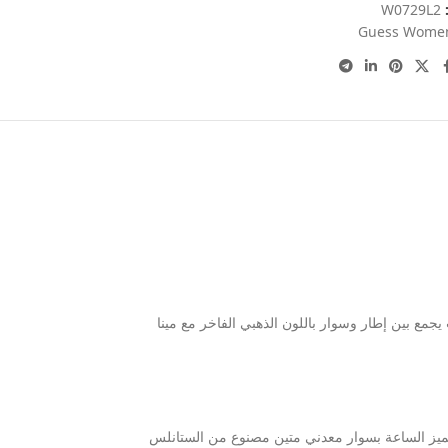
:
W0729L2
Guess Wome
يجمع بين إطار وسوار باللون الذهبي الفاخر مع مينا
وسُمك 12 مم، مما يضمن لكِ الراحة التامة طوال اليوم. تتميز الساعة بسوار معدني متين مصنوع من الستانلس