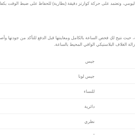
للماء حتى عمق 30 متراً لحمايتها من الرذاذ اليومي، وتعتمد على حركة كوارتز دقيقة (بطارية) للحفاظ على
حيث نتيح لكِ فحص الساعة بالكامل ومعاينتها قبل الدفع للتأكد من جودتها وأص
جيس
جيس لونا
للنساء
دائرية
نظري