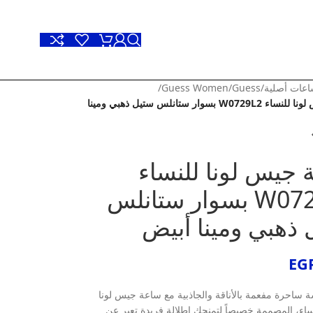
عات أصلية
/
Guess
/
Guess Women
/
ساعة جيس لونا للنساء W0729L2 بسوار ستانلس ستيل ذهبي ومينا
 جيس لونا للنساء
W0729L2 بسوار ستانلس
ذهبي ومينا أبيض
EG
ة ساحرة مفعمة بالأناقة والجاذبية مع ساعة جيس لونا
نساء، المصممة خصيصاً لتمنحك إطلالة فريدة تعبر عن