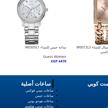
ساعة جيس مود هيفي ميتال للنساء W0072L3
ساعة جيس للنساء W0305L1
حاسي
Guess Women
EGP
4470
ت كوبي
ساعات أصلية
ساعات ميني فوكس
ساعات جيس
ساعات هوجو بوس
ساعات تومي هيلفيغر