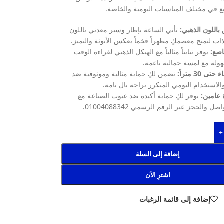
ع في مختلف المناسبات اليومية والخاصة.
باللون الذهبي:
تأتي الساعة بإطار وسير معدني باللون
اب لتمنح معصمكِ مظهراً فخماً يعكس الأنوثة والتميز.
اصع:
يوفر تبايناً مثالياً مع الهيكل الذهبي لقراءة الوقت
لة مع لمسة جمالية ناعمة.
 30 متراً:
تضمن لكِ حماية مثالية وموثوقية ضد
والاستخدام اليومي المتكرر براحة بال تامة.
عامين:
يوفر لكِ حماية أكيدة ضد عيوب الصناعة مع
صل والحجز عبر الرقم الرسمي 01004088342.
+
إضافة إلى السلة
اشترِ الآن
إضافة إلى قائمة الرغبات