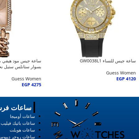
ساعة جيس للنساء GW0038L1
بسوار ستانلس ستيل ن
Guess Women
Guess Women
EGP
4120
EGP
4275
ساعات فرس
ساعات أوميجا
ساعات باتيك فيليب
ساعات هوبلت
ساعات روجر ديبوس