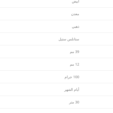
أبيض
معدن
ذهبي
ستانلس ستيل
39 مم
12 مم
100 جرام
أيام الشهر
30 متر