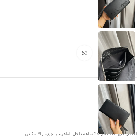
انقر للتكبير
احصل عليها غدا خلال 24 ساعة داخل القاهرة والجيزة والاسكندرية