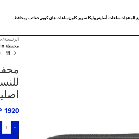
ع المنتجات
ساعات أصلية
ريبليكا سوبر كلون
ساعات هاي كوبي
حقائب ومحافظ
الرئيسية
/
حق
محفظة Calvin Klein للنساء جلد طبيعي اسود اصلية
للنس
اصلي
P
1920
-