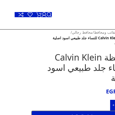
ائب ومحافظ
/
محافظ رجالي
/
محفظة Calvin Klein
اء جلد طبيعي اسود
ة
EG
+