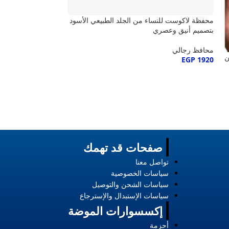
محفظة لاكوست للنساء من الجلد الطبيعي الأسود
طقم محفظة وميدالية
بتصميم أنيق وعصري
طبيعي راقٍ
محافظ رجالي
محافظ رجالي
ن
EGP
1920
EGP
1944
صفحات قد تهمك
تواصل معنا
سياسات الخصوصية
سياسات الشحن والتوصيل
سياسات الإستبدال والإسترجاع
إكسسوارات الموضة
أحزمة