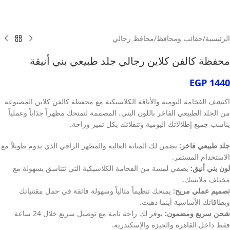
الرئيسية
/
حقائب ومحافظ
/
محافظ رجالي
محفظة كالفن كلاين رجالي جلد طبيعي بني أنيقة
EGP
1440
اكتشف الفخامة اليومية والأناقة الكلاسيكية مع محفظة كالفن كلاين المصنوعة
من الجلد الطبيعي الفاخر باللون البني، المصممة لتمنحك مظهراً جذاباً وعملياً
يناسب جميع إطلالاتك اليومية وتنقلاتك بكل تميز وراحة.
جلد طبيعي فاخر:
يضمن لك المتانة العالية والمظهر الراقي الذي يدوم طويلاً مع
الاستخدام المستمر.
لون بني أنيق:
يضفي لمسة من الفخامة الكلاسيكية التي تتناسق بسهولة مع
مختلف ملابسك.
تصميم عملي مريح:
يمنحك تنظيماً مثالياً وسهولة فائقة في حمل مقتنياتك
وبطاقاتك الأساسية أينما ذهبت.
شحن سريع ومضمون:
يوفر لك راحة تامة مع توصيل سريع خلال 24 ساعة
فقط داخل القاهرة والجيزة والإسكندرية.