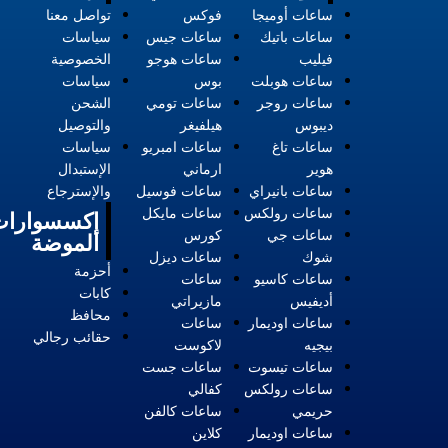
ساعات أوميجا
فوكس
تواصل معنا
ساعات باتيك
ساعات جيس
سياسات
فيليب
ساعات هوجو
الخصوصية
ساعات هوبلت
بوس
سياسات
ساعات روجر
ساعات تومي
الشحن
ديبوس
هيلفيغر
والتوصيل
ساعات تاغ
ساعات امبريو
سياسات
هوير
ارماني
الإستبدال
ساعات بانيراي
ساعات فوسيل
والإسترجاع
ساعات رولكس
ساعات مايكل
إكسسوارات
ساعات جي
كورس
الموضة
شوك
ساعات ديزل
أحزمة
ساعات كاسيو
ساعات
كابات
أديفيس
مازيراتي
محافظ
ساعات اوديمار
ساعات
حقائب رجالي
بيجيه
لاكوست
ساعات تيسوت
ساعات جست
ساعات رولكس
كفالي
حريمي
ساعات كالفن
ساعات اوديمار
كلاين