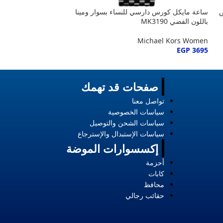
س
ساعة مايكل كورس دارسي للنساء بسوار ومينا
ساعة مايكل كورس د
باللون الفضي MK3190
باللون الذهبي MK3191
hael Kors Women
Michael Kors Women
EGP
3695
EGP
3695
صفحات قد تهمك
تواصل معنا
سياسات الخصوصية
سياسات الشحن والتوصيل
سياسات الإستبدال والإسترجاع
إكسسوارات الموضة
أحزمة
كابات
محافظ
حقائب رجالي