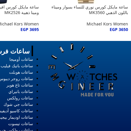
ساعة مايكل كورس نوري للنساء بسوار وميناء
ساعة مايكل كورس افير 
باللون الذهبي MK3560
ومينا ذهبية MK2526
ichael Kors Women
Michael Kors Women
EGP
3695
EGP
3650
ساعات فرس
ساعات أوميجا
ساعات باتيك فيليب
ساعات هوبلت
ساعات روجر ديبوس
ساعات تاغ هوير
ساعات بانيراي
ساعات رولكس
ساعات جي شوك
ساعات كاسيو أديفي
ساعات اوديمار بيجيه
ساعات تيسوت
ساعات رولكس حري