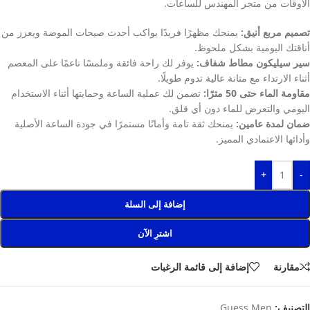
الأوقات من متجر المهندس للساعات.
تصميم مربع أنيق:
يمنحك مظهرًا فريدًا يواكب أحدث صيحات الموضة ويعزز من
أناقتك اليومية بشكل ملحوظ.
سير سيليكون مطاط شفاف:
يوفر لك راحة فائقة وملمسًا ناعمًا على المعصم
أثناء الارتداء مع متانة عالية تدوم طويلًا.
مقاومة الماء حتى 50 مترًا:
تضمن لك عملية الساعة وحمايتها أثناء الاستخدام
اليومي والتعرض للماء دون أي قلق.
ضمان لمدة عامين:
يمنحك ثقة تامة وأمانًا مستمرًا في جودة الساعة الأصلية
وأدائها الاعتمادي المميز.
+
-
إضافة إلى السلة
اشترِ الآن
مقارنة
إضافة إلى قائمة الرغبات
التصنيف:
Guess Men