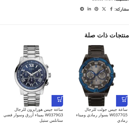
مشاركة:
منتجات ذات صلة
ساعة جيس جولت للرجال
ساعة جيس هورايزون للرجال
W0377G5 بسوار رمادي وميناء
W0379G3 بميناء أزرق وسوار فضي
رمادي
ستانلس ستيل