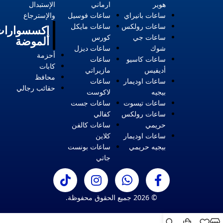
هوير
ارماني
الإستبدال
ساعات بانيراي
ساعات فوسيل
والإسترجاع
ساعات رولكس
ساعات مايكل
إكسسوارات
ساعات جي
كورس
الموضة
شوك
ساعات ديزل
أحزمة
ساعات كاسيو
ساعات
كابات
أديفيس
مازيراتي
محافظ
ساعات اوديمار
ساعات
حقائب رجالي
بيجيه
لاكوست
ساعات تيسوت
ساعات جست
ساعات رولكس
كفالي
حريمي
ساعات كالفن
ساعات اوديمار
كلاين
بيجيه حريمي
ساعات بونست
جاتي
© 2026 جميع الحقوق محفوظة.