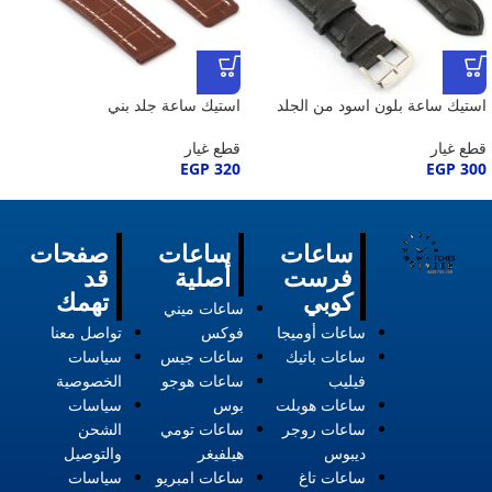
استيك ساعة بلون اسود من الجلد
استيك ساعة جلد بني
قطع غيار
قطع غيار
EGP
320
EGP
300
ساعات
ساعات
صفحات
فرست
أصلية
قد
كوبي
تهمك
ساعات ميني
ساعات أوميجا
فوكس
تواصل معنا
ساعات باتيك
ساعات جيس
سياسات
فيليب
ساعات هوجو
الخصوصية
ساعات هوبلت
بوس
سياسات
ساعات روجر
ساعات تومي
الشحن
ديبوس
هيلفيغر
والتوصيل
ساعات تاغ
ساعات امبريو
سياسات