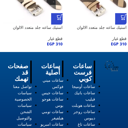
استيك ساعه جلد متعدد الالوان
استيك ساعه جلد متعدد الالوان
قطع غيار
قطع غيار
EGP
310
EGP
310
ساعات
ساعات
صفحات
فرست
أصلية
قد
كوبي
تهمك
ساعات ميني
ساعات أوميجا
فوكس
تواصل معنا
ساعات باتيك
ساعات جيس
سياسات
فيليب
ساعات هوجو
الخصوصية
ساعات هوبلت
بوس
سياسات
ساعات روجر
ساعات تومي
الشحن
ديبوس
هيلفيغر
والتوصيل
ساعات تاغ
ساعات امبريو
سياسات