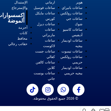
هوير
ارماني
الإستبدال
ساعات بانيراي
ساعات فوسيل
والإسترجاع
ساعات رولكس
ساعات مايكل
إكسسوارات
ساعات جي
كورس
الموضة
شوك
ساعات ديزل
أحزمة
ساعات كاسيو
ساعات
كابات
أديفيس
مازيراتي
محافظ
ساعات اوديمار
ساعات
حقائب رجالي
بيجيه
لاكوست
ساعات تيسوت
ساعات جست
ساعات رولكس
كفالي
حريمي
ساعات كالفن
ساعات اوديمار
كلاين
بيجيه حريمي
ساعات بونست
جاتي
© 2026 جميع الحقوق محفوظة.