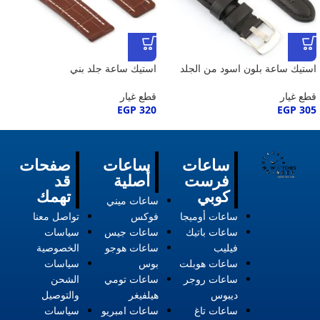
استيك ساعة بلون اسود من الجلد
استيك ساعة جلد بني
قطع غيار
قطع غيار
EGP
320
EGP
305
ساعات
ساعات
صفحات
فرست
أصلية
قد
كوبي
تهمك
ساعات ميني
ساعات أوميجا
فوكس
تواصل معنا
ساعات باتيك
ساعات جيس
سياسات
فيليب
ساعات هوجو
الخصوصية
ساعات هوبلت
بوس
سياسات
ساعات روجر
ساعات تومي
الشحن
ديبوس
هيلفيغر
والتوصيل
ساعات تاغ
ساعات امبريو
سياسات