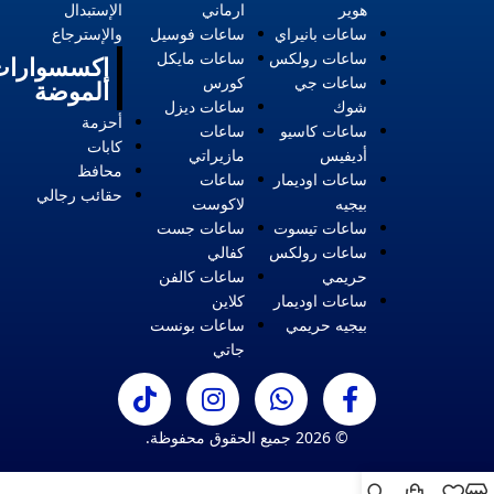
هوير
ارماني
الإستبدال
ساعات بانيراي
ساعات فوسيل
والإسترجاع
ساعات رولكس
ساعات مايكل
إكسسوارات
ساعات جي
كورس
الموضة
شوك
ساعات ديزل
أحزمة
ساعات كاسيو
ساعات
كابات
أديفيس
مازيراتي
محافظ
ساعات اوديمار
ساعات
حقائب رجالي
بيجيه
لاكوست
ساعات تيسوت
ساعات جست
ساعات رولكس
كفالي
حريمي
ساعات كالفن
ساعات اوديمار
كلاين
بيجيه حريمي
ساعات بونست
جاتي
© 2026 جميع الحقوق محفوظة.