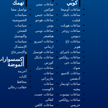
كوبي
تهمك
ساعات ميني
ساعات أوميجا
فوكس
تواصل معنا
ساعات باتيك
ساعات جيس
سياسات
فيليب
ساعات هوجو
الخصوصية
ساعات هوبلت
بوس
سياسات
ساعات روجر
ساعات تومي
الشحن
ديبوس
هيلفيغر
والتوصيل
ساعات تاغ
ساعات امبريو
سياسات
هوير
ارماني
الإستبدال
ساعات بانيراي
ساعات فوسيل
والإسترجاع
ساعات رولكس
ساعات مايكل
إكسسوارات
ساعات جي
كورس
الموضة
شوك
ساعات ديزل
أحزمة
ساعات كاسيو
ساعات
كابات
أديفيس
مازيراتي
محافظ
ساعات اوديمار
ساعات
حقائب رجالي
بيجيه
لاكوست
ساعات تيسوت
ساعات جست
ساعات رولكس
كفالي
حريمي
ساعات كالفن