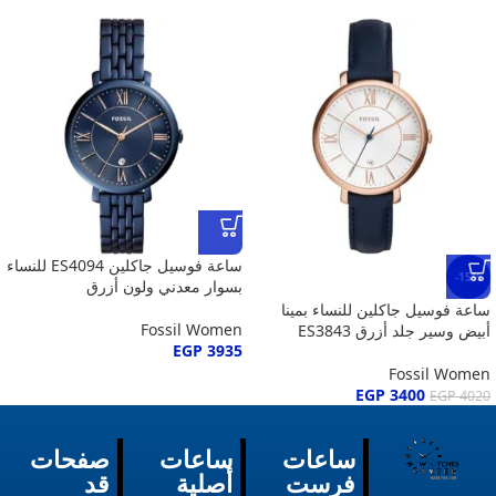
ساعة فوسيل جاكلين ES4094 للنساء
-15%
بسوار معدني ولون أزرق
ساعة فوسيل جاكلين للنساء بمينا
Fossil Women
أبيض وسير جلد أزرق ES3843
EGP
3935
Fossil Women
EGP
3400
EGP
4020
ساعات
ساعات
صفحات
فرست
أصلية
قد