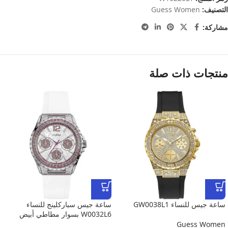
التصنيف:
Guess Women
مشاركة:
منتجات ذات صلة
ساعة جيس للنساء GW0038L1
ساعة جيس سباركلينج للنساء
W0032L6 بسوار مطاطي أبيض
Guess Women