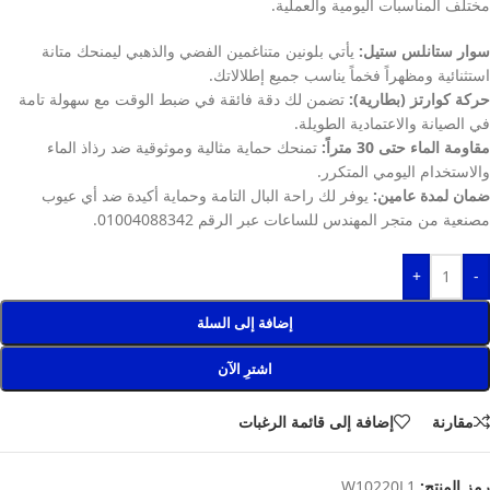
مختلف المناسبات اليومية والعملية.
سوار ستانلس ستيل:
يأتي بلونين متناغمين الفضي والذهبي ليمنحك متانة
استثنائية ومظهراً فخماً يناسب جميع إطلالاتك.
حركة كوارتز (بطارية):
تضمن لك دقة فائقة في ضبط الوقت مع سهولة تامة
في الصيانة والاعتمادية الطويلة.
مقاومة الماء حتى 30 متراً:
تمنحك حماية مثالية وموثوقية ضد رذاذ الماء
والاستخدام اليومي المتكرر.
ضمان لمدة عامين:
يوفر لك راحة البال التامة وحماية أكيدة ضد أي عيوب
مصنعية من متجر المهندس للساعات عبر الرقم 01004088342.
+
-
إضافة إلى السلة
اشترِ الآن
مقارنة
إضافة إلى قائمة الرغبات
رمز المنتج:
W10220L1