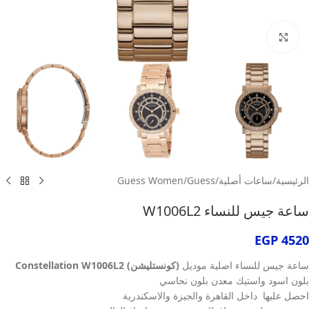
انقر للتكبير
الرئيسية
/
ساعات أصلية
/
Guess
/
Guess Women
ساعة جيس للنساء W1006L2
EGP
4520
ساعة جيس للنساء اصلية موديل
(كونستليشن) Constellation W1006L2
بلون اسود واستيك معدن بلون نحاسي
احصل عليها داخل القاهرة والجيزة والاسكندرية