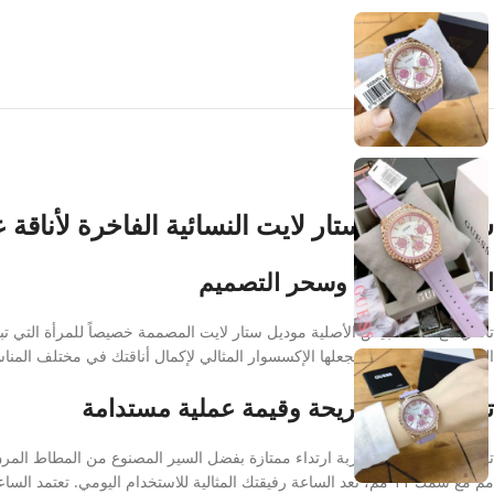
ساعة جيس ستار لايت النسائية الفاخرة لأناقة ع
الأناقة الفريدة وسحر التصميم
تألقي مع ساعة جيس الأصلية موديل ستار لايت المصممة خصيصاً للمرأة التي تبحث
الفخامة والترف، مما يجعلها الإكسسوار المثالي لإكمال أناقتك في مختلف المناس
تجربة ارتداء مريحة وقيمة عملية مستدامة