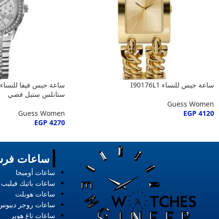
ساعة جيس للنساء I90176L1
ستانلس ستيل فضي
Guess Women
Guess Women
EGP
4120
EGP
4270
ساعات فرس
ساعات أوميجا
ساعات باتيك فيليب
ساعات هوبلت
ساعات روجر ديبوس
ساعات تاغ هوير