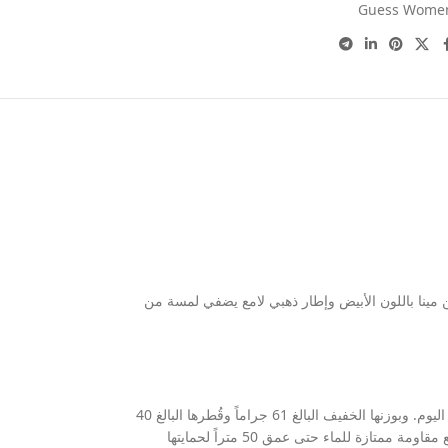
Guess Wome
 مينا باللون الأبيض وإطار ذهبي لامع يضفي لمسة من
تمنحك هذه الساعة تجربة ارتداء ممتازة بفضل السير المصنوع من المطاط المرن باللون الأرجواني (البنفسجي) الساحر، والذي يوفر راحة فائقة لمعصمك طوال اليوم. وبوزنها الخفيف البالغ 61 جراماً وقُطرها البالغ 40
مم مع سُمك 11 مم، تعد الساعة رفيقتك المثالية للاستخدام اليومي. تعتمد الساعة على حركة كوارتز دقيقة تعمل بالبطارية لضمان ضبط الوقت بكفاءة عالية، مع مقاومة ممتازة للماء حتى عمق 50 متراً لحمايتها