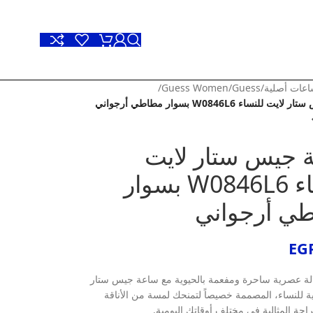
عات أصلية
/
Guess
/
Guess Women
/
للنساء W0846L6 بسوار مطاطي أرجواني
 جيس ستار لايت
للنساء W0846L6 بسوار
ي أرجواني
EG
الة عصرية ساحرة ومفعمة بالحيوية مع ساعة جيس ستار
ية للنساء، المصممة خصيصاً لتمنحك لمسة من الأناقة
راحة المثالية في مختلف أوقاتك اليومية.