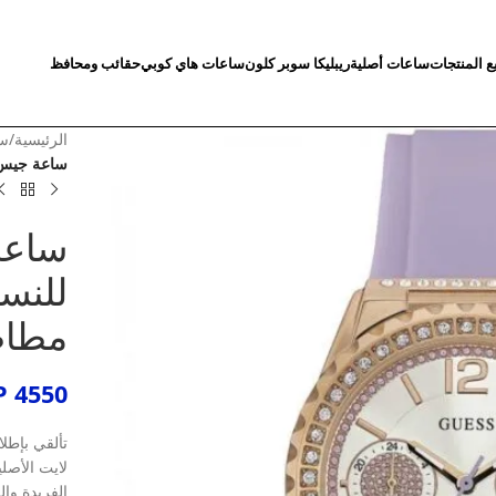
ع المنتجات
ساعات أصلية
ريبليكا سوبر كلون
ساعات هاي كوبي
حقائب ومحافظ
الرئيسية
/
سا
ساعة جيس ستار لايت 
ساعة
مطاط
P
4550
تألقي بإطل
لايت الأصل
الفريدة وال