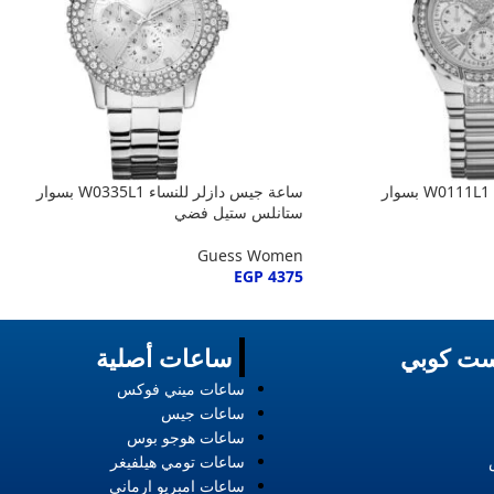
ساعة جيس فيفا للنساء W0111L1 بسوار
ساعة جيس دازلر للنساء W0335L1 بسوار
ستانلس ستيل فضي
Guess Women
EGP
4375
ت كوبي
ساعات أصلية
ساعات ميني فوكس
ساعات جيس
ساعات هوجو بوس
ساعات تومي هيلفيغر
ساعات امبريو ارماني