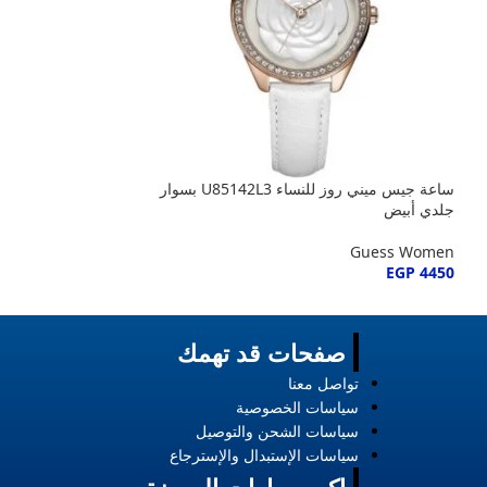
ساعة جيس ميني روز للنساء U85142L3 بسوار
جلدي أبيض
ستانلس ستيل فضي
Guess Women
Guess Women
EGP
4450
EGP
4450
صفحات قد تهمك
تواصل معنا
سياسات الخصوصية
سياسات الشحن والتوصيل
سياسات الإستبدال والإسترجاع
إكسسوارات الموضة