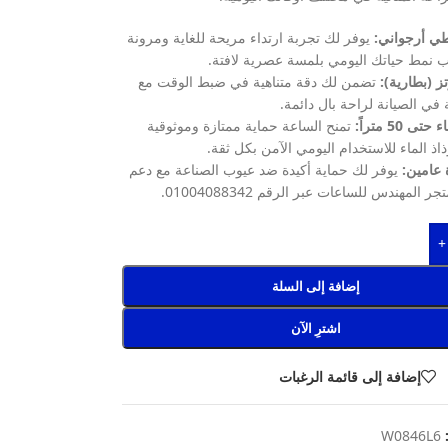
ي أرجواني:
يوفر لك تجربة ارتداء مريحة للغاية ومرونة
ب نمط حياتك اليومي بلمسة عصرية لافتة.
ز (بطارية):
تضمن لك دقة متناهية في ضبط الوقت مع
في الصيانة لراحة بال دائمة.
 50 متراً:
تمنح الساعة حماية ممتازة وموثوقية
اذ الماء للاستخدام اليومي الآمن بكل ثقة.
عامين:
يوفر لك حماية أكيدة ضد عيوب الصناعة مع دعم
المهندس للساعات عبر الرقم 01004088342.
+
إضافة إلى السلة
اشترِ الآن
إضافة إلى قائمة الرغبات
:
W0846L6