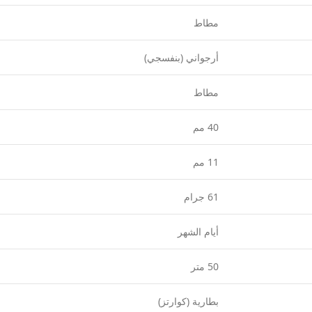
مطاط
أرجواني (بنفسجي)
مطاط
40 مم
11 مم
61 جرام
أيام الشهر
50 متر
بطارية (كوارتز)