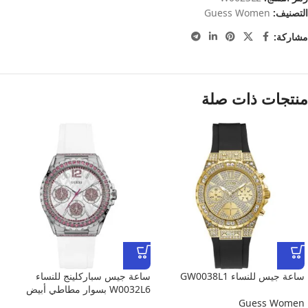
التصنيف:
Guess Women
مشاركة:
منتجات ذات صلة
ساعة جيس للنساء GW0038L1
ساعة جيس سباركلينج للنساء
W0032L6 بسوار مطاطي أبيض
Guess Women