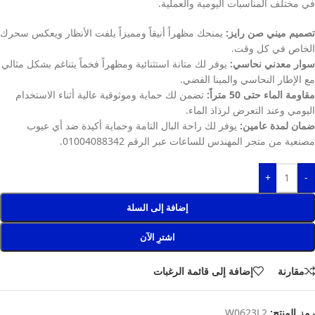
في مختلف المناسبات اليومية والعملية.
تصميم ميني صن رايز:
يمنحك مظهراً أنيقاً ومميزاً يلفت الأنظار ويعكس سحرك
الخاص في كل وقت.
سوار معدني نحاسي:
يوفر لك متانة استثنائية ومظهراً فخماً يتناغم بشكل مثالي
مع الإطار النحاسي والمينا الفضي.
مقاومة الماء حتى 50 متراً:
تضمن لك حماية وموثوقية عالية أثناء الاستخدام
اليومي وعند التعرض لرذاذ الماء.
ضمان لمدة عامين:
يوفر لك راحة البال التامة وحماية أكيدة ضد أي عيوب
مصنعية من متجر المهندس للساعات عبر الرقم 01004088342.
+
-
إضافة إلى السلة
اشترِ الآن
مقارنة
إضافة إلى قائمة الرغبات
رمز المنتج:
W0623L2