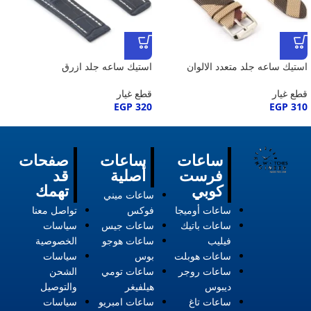
استيك ساعه جلد متعدد الالوان
استيك ساعه جلد ازرق
قطع غيار
قطع غيار
EGP
320
EGP
310
ساعات
ساعات
صفحات
فرست
أصلية
قد
كوبي
تهمك
ساعات ميني
ساعات أوميجا
فوكس
تواصل معنا
ساعات باتيك
ساعات جيس
سياسات
فيليب
ساعات هوجو
الخصوصية
ساعات هوبلت
بوس
سياسات
ساعات روجر
ساعات تومي
الشحن
ديبوس
هيلفيغر
والتوصيل
ساعات تاغ
ساعات امبريو
سياسات