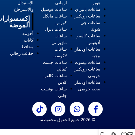
هوير
ارماني
الإستبدال
ساعات بانيراي
ساعات فوسيل
والإسترجاع
ساعات رولكس
ساعات مايكل
إكسسوارات
ساعات جي
كورس
الموضة
شوك
ساعات ديزل
أحزمة
ساعات كاسيو
ساعات
كابات
أديفيس
مازيراتي
محافظ
ساعات اوديمار
ساعات
حقائب رجالي
بيجيه
لاكوست
ساعات تيسوت
ساعات جست
ساعات رولكس
كفالي
حريمي
ساعات كالفن
ساعات اوديمار
كلاين
بيجيه حريمي
ساعات بونست
جاتي
© 2026 جميع الحقوق محفوظة.