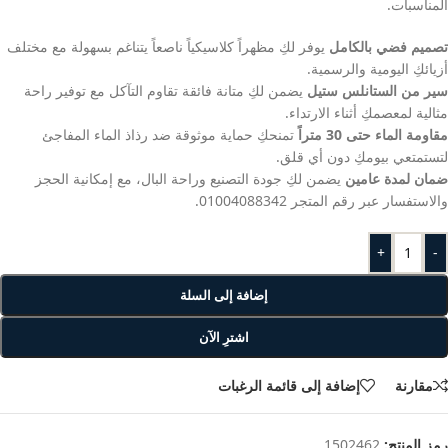
المناسبات.
تصميم فضي بالكامل
يوفر لكِ مظهراً كلاسيكياً ناصعاً يتناغم بسهولة مع مختلف
أزيائكِ اليومية والرسمية.
سير من الستانلس ستيل
يضمن لكِ متانة فائقة تقاوم التآكل مع توفير راحة
مثالية لمعصمكِ أثناء الارتداء.
مقاومة الماء حتى 30 متراً
تمنحكِ حماية موثوقة ضد رذاذ الماء المفاجئ
لتستمتعي بيومكِ دون أي قلق.
ضمان لمدة عامين
يضمن لكِ جودة التصنيع وراحة البال، مع إمكانية الحجز
والاستفسار عبر رقم المتجر 01004088342.
+
-
إضافة إلى السلة
اشترِ الآن
مقارنة
إضافة إلى قائمة الرغبات
رمز المنتج:
1502462