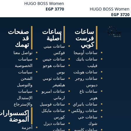
HUGO BOSS Women
EGP
3770
HUGO BOSS Women
EGP
3720
ساعات
ساعات
صفحات
فرست
أصلية
قد
كوبي
تهمك
ساعات ميني
ساعات أوميجا
فوكس
تواصل معنا
ساعات باتيك
ساعات جيس
سياسات
فيليب
ساعات هوجو
الخصوصية
ساعات هوبلت
بوس
سياسات
ساعات روجر
ساعات تومي
الشحن
ديبوس
هيلفيغر
والتوصيل
ساعات تاغ
ساعات امبريو
سياسات
هوير
ارماني
الإستبدال
ساعات بانيراي
ساعات فوسيل
والإسترجاع
ساعات رولكس
ساعات مايكل
إكسسوارات
ساعات جي
كورس
الموضة
شوك
ساعات ديزل
أحزمة
ساعات كاسيو
ساعات