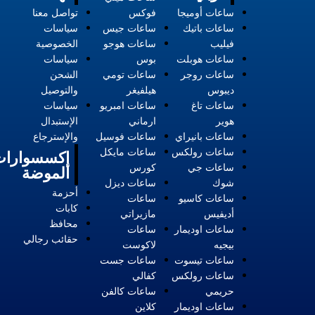
ساعات أوميجا
فوكس
تواصل معنا
ساعات باتيك
ساعات جيس
سياسات
فيليب
ساعات هوجو
الخصوصية
ساعات هوبلت
بوس
سياسات
ساعات روجر
ساعات تومي
الشحن
ديبوس
هيلفيغر
والتوصيل
ساعات تاغ
ساعات امبريو
سياسات
هوير
ارماني
الإستبدال
ساعات بانيراي
ساعات فوسيل
والإسترجاع
ساعات رولكس
ساعات مايكل
إكسسوارات
ساعات جي
كورس
الموضة
شوك
ساعات ديزل
أحزمة
ساعات كاسيو
ساعات
كابات
أديفيس
مازيراتي
محافظ
ساعات اوديمار
ساعات
حقائب رجالي
بيجيه
لاكوست
ساعات تيسوت
ساعات جست
ساعات رولكس
كفالي
حريمي
ساعات كالفن
ساعات اوديمار
كلاين