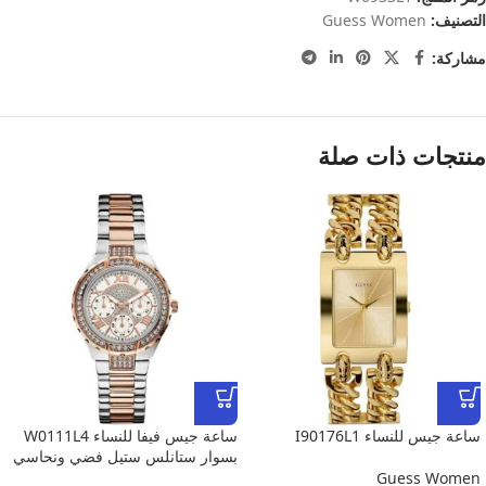
التصنيف:
Guess Women
مشاركة:
منتجات ذات صلة
ساعة جيس للنساء I90176L1
ساعة جيس فيفا للنساء W0111L4
بسوار ستانلس ستيل فضي ونحاسي
Guess Women