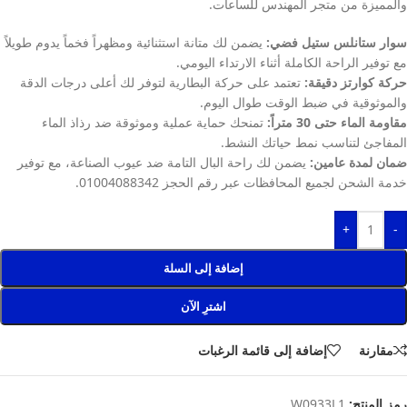
والمميزة من متجر المهندس للساعات.
سوار ستانلس ستيل فضي:
يضمن لك متانة استثنائية ومظهراً فخماً يدوم طويلاً
مع توفير الراحة الكاملة أثناء الارتداء اليومي.
حركة كوارتز دقيقة:
تعتمد على حركة البطارية لتوفر لك أعلى درجات الدقة
والموثوقية في ضبط الوقت طوال اليوم.
مقاومة الماء حتى 30 متراً:
تمنحك حماية عملية وموثوقة ضد رذاذ الماء
المفاجئ لتناسب نمط حياتك النشط.
ضمان لمدة عامين:
يضمن لك راحة البال التامة ضد عيوب الصناعة، مع توفير
خدمة الشحن لجميع المحافظات عبر رقم الحجز 01004088342.
+
-
إضافة إلى السلة
اشترِ الآن
مقارنة
إضافة إلى قائمة الرغبات
رمز المنتج:
W0933L1