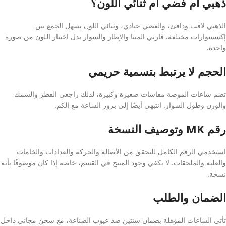
ذهبي أم فضي أم ثنائي اللون؟
الذهبي لافت ودافئ، والفضي حيادي، وثنائي اللون يسهل الجمع بين
إكسسوارات مختلفة. قارني المينا والإطار والسوار بدل اختيار اللون من صورة
واحدة.
الحجم لا يرتبط بتسمية حريمي
تضم ساعات الموضة مقاسات صغيرة وكبيرة، لذلك راجعي القطر والسمك
والوزن وطول السوار. انتبهي أيضًا إلى بروز الساعة مع الكم.
رقم MK وتوصيف النسخة
استخدمي الرقم الكامل للتحقق من الأصالة والحركة والعدادات والخامات
والعلبة والملحقات. لا يكفي وجود المنتج في القسم، خاصة إذا كان موصوفًا بأنه
نسخة.
الضمان والطلب
تأتي الساعات المؤهلة بضمان سنتين ضد عيوب الصناعة، مع شحن مجاني داخل