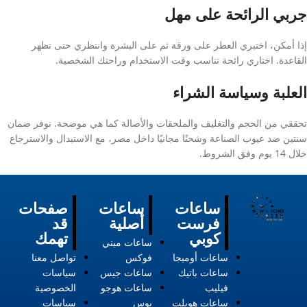
جربي الرائحة على مهل
إذا أمكن، اختبري العطر على ورقة ثم على البشرة وانتظري حتى تظهر
القاعدة. اختاري رائحة تناسب وقت الاستخدام وراحتك الشخصية.
العلبة وسياسة الشراء
تحققي من الحجم والتغليف والملحقات والأصالة كما هي موضحة. نوفر ضمان
سنتين ضد عيوب الصناعة وشحنًا مجانيًا داخل مصر، مع الاستبدال والاسترجاع
خلال 14 يوم وفق الشروط.
ساعات
ساعات
صفحات
فرست
أصلية
قد
كوبي
تهمك
ساعات ميني
ساعات أوميجا
فوكس
تواصل معنا
ساعات باتيك
ساعات جيس
سياسات
فيليب
ساعات هوجو
الخصوصية
ساعات هوبلت
بوس
سياسات