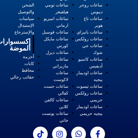
ساعات روجر
ساعات تومي
الشحن
ديبوس
هيلفيغر
والتوصيل
ساعات تاغ
ساعات امبريو
سياسات
هوير
ارماني
الإستبدال
ساعات بانيراي
ساعات فوسيل
والإسترجاع
ساعات رولكس
ساعات مايكل
إكسسوارات
ساعات جي
كورس
الموضة
شوك
ساعات ديزل
أحزمة
ساعات كاسيو
ساعات
كابات
أديفيس
مازيراتي
محافظ
ساعات اوديمار
ساعات
حقائب رجالي
بيجيه
لاكوست
ساعات تيسوت
ساعات جست
ساعات رولكس
كفالي
حريمي
ساعات كالفن
ساعات اوديمار
كلاين
بيجيه حريمي
ساعات بونست
جاتي