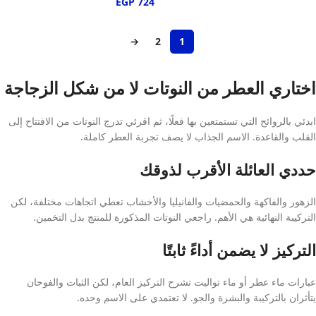
EGP
724
→
2
1
اختاري العطر من النوتات لا من شكل الزجاجة
ابدئي بالروائح التي تستمتعين بها فعلًا، ثم اقرئي تدرج النوتات من الافتتاح إلى
القلب والقاعدة. الاسم الجذاب لا يصف تجربة العطر كاملة.
حددي العائلة الأقرب لذوقك
الزهور والفاكهة والحمضيات والفانيليا والأخشاب تعطي اتجاهات مختلفة، لكن
التركيبة النهائية هي الأهم. راجعي النوتات المذكورة للمنتج بدل التخمين.
التركيز لا يضمن أداءً ثابتًا
عبارات ماء عطر أو ماء تواليت تشرح التركيز العام، لكن الثبات والفوحان
يتأثران بالتركيبة والبشرة والجو. لا تعتمدي على الاسم وحده.