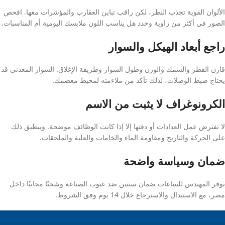
الألوان القوية تجذب النظر، لكن راقب تباين العقارب والمؤشرات معها. افحص
الصور في أكثر من زاوية وحدد هل يناسب اللون ملابسك اليومية أم المناسبات.
راجع أبعاد الهيكل والسوار
قارن القطر والسمك والوزن وطول السوار وطريقة الإغلاق. السوار المعدني قد
يحتاج ضبط الوصلات، لذلك تأكد من ملاءمته لمحيط معصمك.
الكرونوغراف لا يثبت من الاسم
لا تفترض عمل العدادات أو دقتها إلا إذا كانت الوظائف موضحة. وينطبق ذلك
على الحركة والتاريخ ومقاومة الماء والخامات والعلبة والملحقات.
ضمان وسياسة واضحة
يوفر المهندس للساعات ضمان سنتين ضد عيوب الصناعة وشحنًا مجانيًا داخل
مصر، مع الاستبدال والاسترجاع خلال 14 يوم وفق الشروط.