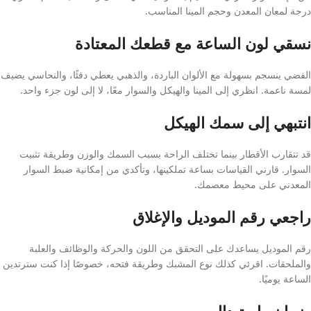
درجة لمعان المعدن وحجم المينا المناسب.
نسقي لون الساعة مع قطعك المعتادة
الفضي ينسجم بسهولة مع الألوان الباردة، والذهبي يعطي دفئًا، والنحاسي يضيف
لمسة ناعمة. انظري إلى المينا والهيكل والسوار معًا، لا إلى لون جزء واحد.
انتبهي إلى سمك الهيكل
قد تتقارب الأقطار بينما تختلف الراحة بسبب السمك والوزن وطريقة تثبيت
السوار. قارني القياسات بساعة تملكينها، وتأكدي من إمكانية ضبط السوار
المعدني على محيط معصمك.
راجعي رقم الموديل والإغلاق
رقم الموديل يساعدك على التحقق من اللون والحركة والوظائف والعلبة
والملحقات. اقرئي كذلك نوع المشبك وطريقة فتحه، خصوصًا إذا كنت سترتدين
الساعة يوميًا.