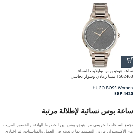
ساعة هوغو بوس توايلايت للنساء
1502463 بمينا رمادي وسوار نحاسي
HUGO BOSS Women
EGP
4420
ساعة بوس نسائية لإطلالة مرتبة
تجمع الساعات الحريمي من هوجو بوس بين الخطوط الهادئة والحضور القريب
من الإكسسوار. قارني التصميم بما ترتدينه في العمل والمناسبات، ثم اختاري